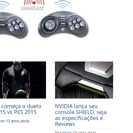
 começa o duelo
NVIDIA lança seu
 15 vs PES 2015
console SHIELD, seja
as especificações e
yen
12 anos atrás
Reviews
Por
Alyen
13 anos atrás