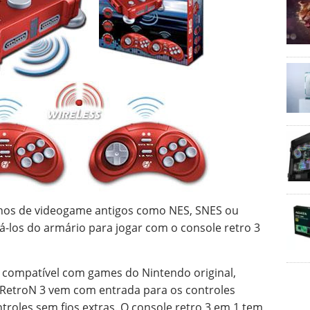
chos de videogame antigos como NES, SNES ou
rá-los do armário para jogar com o console retro 3
 compatível com games do Nintendo original,
 RetroN 3 vem com entrada para os controles
troles sem fios extras. O console retro 3 em 1 tem