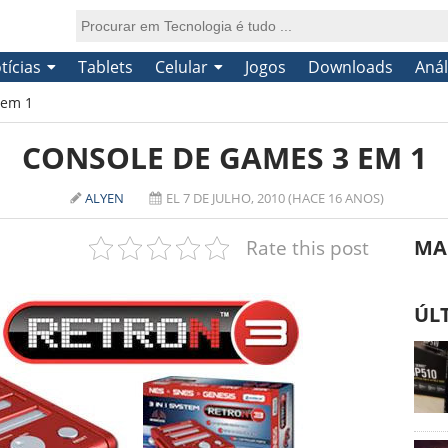
tícias
Tablets
Celular
Jogos
Downloads
Anál
 em 1
CONSOLE DE GAMES 3 EM 1
ALYEN
EL 7 DE JULHO, 2010 (HACE 16 ANOS)
Rate this post
MA
ÚL