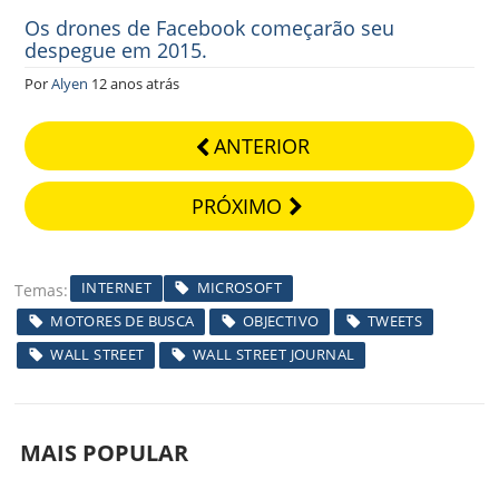
Os drones de Facebook começarão seu
despegue em 2015.
Por
Alyen
12 anos atrás
ANTERIOR
PRÓXIMO
INTERNET
MICROSOFT
Temas
MOTORES DE BUSCA
OBJECTIVO
TWEETS
WALL STREET
WALL STREET JOURNAL
MAIS POPULAR