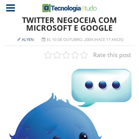
TWITTER NEGOCEIA COM
MICROSOFT E GOOGLE
NOTÍCIAS
ALYEN
EL 10 DE OUTUBRO, 2009 (HACE 17 ANOS)
TABLETS
AMD
Rate this post
CELULAR
INTEL
JOGOS
ATI
IOS
DOWNLOADS
NVIDIA
NOKIA
ANÁLISE
SOFTWARE
NOTEBOOKS