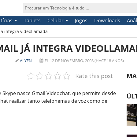
tícias
Tablets
Celular
Jogos
Downloads
Anál
já integra videollamada
AIL JÁ INTEGRA VIDEOLLAM
ALYEN
EL 12 DE NOVEMBRO, 2008 (HACE 18 ANOS)
Rate this post
MA
e Skype nasce Gmail Videochat, que permite desde
ÚL
 Chat realizar tanto telefonemas de voz como de