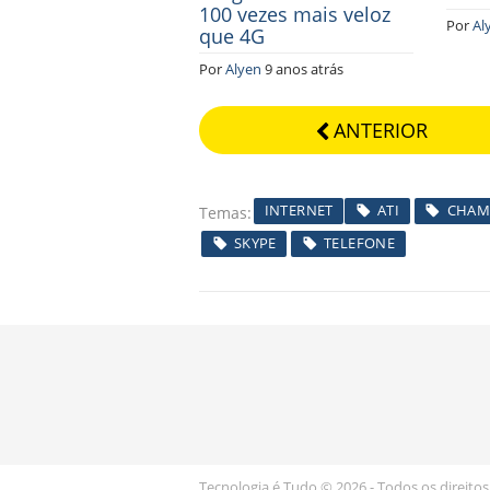
100 vezes mais veloz
Por
Al
que 4G
Por
Alyen
9 anos atrás
ANTERIOR
INTERNET
ATI
CHAM
Temas
SKYPE
TELEFONE
Tecnologia é Tudo © 2026 - Todos os direitos