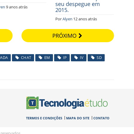
seu despegue em
yen
9 anos atrás
2015.
Por
Alyen
12 anos atrás
PRÓXIMO
ADA
CHAT
EM
IP
IV
SD
TERMOS E CONDIÇÕES
MAPA DO SITE
CONTATO
 reservados.