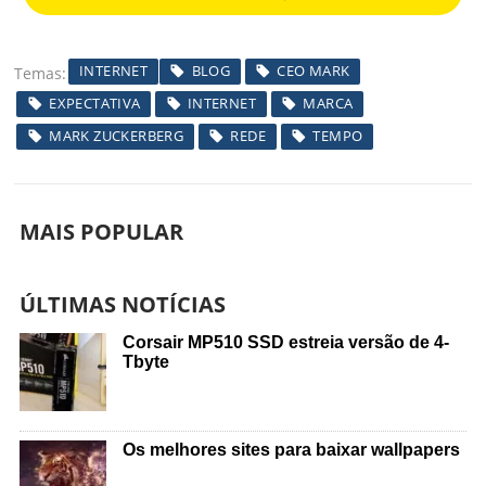
INTERNET
BLOG
CEO MARK
Temas
EXPECTATIVA
INTERNET
MARCA
MARK ZUCKERBERG
REDE
TEMPO
MAIS POPULAR
ÚLTIMAS NOTÍCIAS
Corsair MP510 SSD estreia versão de 4-
Tbyte
Os melhores sites para baixar wallpapers