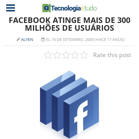
FACEBOOK ATINGE MAIS DE 300
MILHÕES DE USUÁRIOS
NOTÍCIAS
ALYEN
EL 16 DE SETEMBRO, 2009 (HACE 17 ANOS)
TABLETS
AMD
Rate this post
CELULAR
INTEL
JOGOS
ATI
IOS
DOWNLOADS
NVIDIA
NOKIA
ANÁLISE
SOFTWARE
NOTEBOOKS