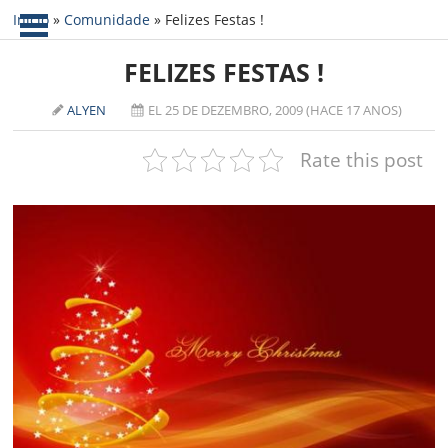
Início
»
Comunidade
»
Felizes Festas !
NOTÍCIAS
FELIZES FESTAS !
TABLETS
AMD
ALYEN
EL 25 DE DEZEMBRO, 2009 (HACE 17 ANOS)
CELULAR
INTEL
Rate this post
JOGOS
ATI
IOS
DOWNLOADS
NVIDIA
NOKIA
ANÁLISE
SOFTWARE
NOTEBOOKS