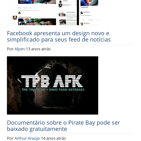
Facebook apresenta um design novo e
simplificado para seus feed de notícias
Por
Alyen
13 anos atrás
Documentário sobre o Pirate Bay pode ser
baixado gratuitamente
Por
Arthur Araújo
14 anos atrás