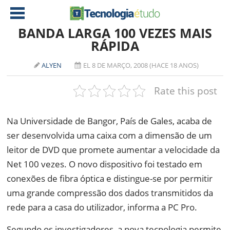
BANDA LARGA 100 VEZES MAIS
RÁPIDA
NOTÍCIAS
ALYEN
EL 8 DE MARÇO, 2008 (HACE 18 ANOS)
TABLETS
AMD
Rate this post
CELULAR
INTEL
JOGOS
ATI
IOS
Na Universidade de Bangor, País de Gales, acaba de
ser desenvolvida uma caixa com a dimensão de um
DOWNLOADS
NVIDIA
NOKIA
leitor de DVD que promete aumentar a velocidade da
ANÁLISE
SOFTWARE
Net 100 vezes. O novo dispositivo foi testado em
NOTEBOOKS
conexões de fibra óptica e distingue-se por permitir
uma grande compressão dos dados transmitidos da
rede para a casa do utilizador, informa a PC Pro.
Segundo os investigadores, a nova tecnologia permite