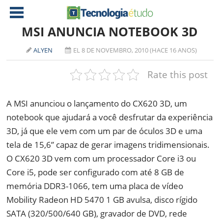
MSI ANUNCIA NOTEBOOK 3D
ALYEN
EL 8 DE NOVEMBRO, 2010 (HACE 16 ANOS)
NOTÍCIAS
Rate this post
TABLETS
AMD
CELULAR
INTEL
A MSI anunciou o lançamento do CX620 3D, um
JOGOS
ATI
IOS
notebook que ajudará a você desfrutar da experiência
3D, já que ele vem com um par de óculos 3D e uma
DOWNLOADS
NVIDIA
NOKIA
tela de 15,6” capaz de gerar imagens tridimensionais.
ANÁLISE
SOFTWARE
O CX620 3D vem com um processador Core i3 ou
NOTEBOOKS
Core i5, pode ser configurado com até 8 GB de
memória DDR3-1066, tem uma placa de vídeo
Mobility Radeon HD 5470 1 GB avulsa, disco rígido
SATA (320/500/640 GB), gravador de DVD, rede