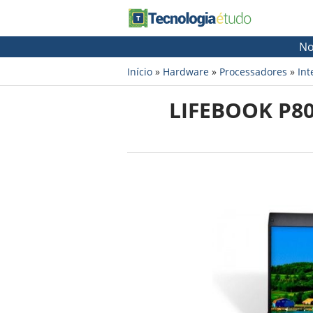
No
Início
»
Hardware
»
Processadores
»
Int
LIFEBOOK P8