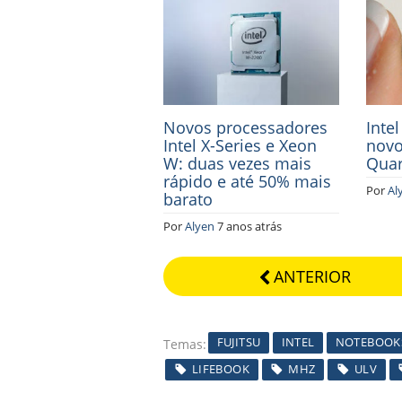
Novos processadores
Inte
Intel X-Series e Xeon
novo
W: duas vezes mais
Qua
rápido e até 50% mais
Por
Al
barato
Por
Alyen
7 anos atrás
ANTERIOR
FUJITSU
INTEL
NOTEBOOK
Temas
LIFEBOOK
MHZ
ULV