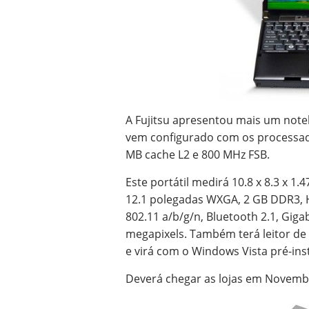
A Fujitsu apresentou mais um noteb
vem configurado com os processad
MB cache L2 e 800 MHz FSB.
Este portátil medirá 10.8 x 8.3 x 1.
12.1 polegadas WXGA, 2 GB DDR3, H
802.11 a/b/g/n, Bluetooth 2.1, Gig
megapixels. Também terá leitor de 
e virá com o Windows Vista pré-ins
Deverá chegar as lojas em Novemb