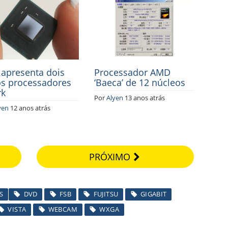
l apresenta dois
Processador AMD
s processadores
‘Baeca’ de 12 núcleos
rk
Por
Alyen
13 anos atrás
yen
12 anos atrás
PRÓXIMO
S
DVD
FSB
FUJITSU
GIGABIT
VISTA
WEBCAM
WXGA