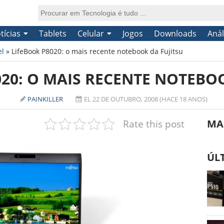
tícias
Tablets
Celular
Jogos
Downloads
Anál
el
»
LifeBook P8020: o mais recente notebook da Fujitsu
020: O MAIS RECENTE NOTEBOO
PAINKILLER
EL 22 DE OUTUBRO, 2008 (HACE 18 ANOS)
Rate this post
MA
ÚL