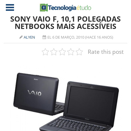
SONY VAIO F, 10,1 POLEGADAS
NETBOOKS MAIS ACESSÍVEIS
NOTÍCIAS
ALYEN
EL 6 DE MARÇO, 2010 (HACE 16 ANOS)
TABLETS
AMD
Rate this post
CELULAR
INTEL
JOGOS
ATI
IOS
DOWNLOADS
NVIDIA
NOKIA
ANÁLISE
SOFTWARE
NOTEBOOKS