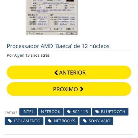
Processador AMD ‘Baeca’ de 12 núcleos
Por
Alyen
13 anos atrás
ANTERIOR
PRÓXIMO
INTEL
NETBOOK
802 11B
BLUETOOTH
Temas
ISOLAMENTO
NETBOOKS
SONY VAIO