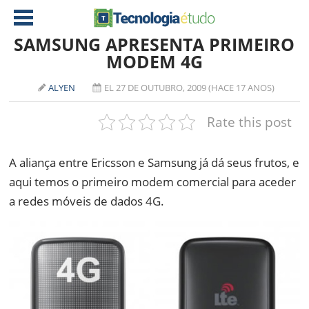
SAMSUNG APRESENTA PRIMEIRO
MODEM 4G
NOTÍCIAS
ALYEN
EL 27 DE OUTUBRO, 2009 (HACE 17 ANOS)
TABLETS
AMD
Rate this post
CELULAR
INTEL
JOGOS
ATI
IOS
A aliança entre Ericsson e Samsung já dá seus frutos, e
aqui temos o primeiro modem comercial para aceder
DOWNLOADS
NVIDIA
NOKIA
a redes móveis de dados 4G.
ANÁLISE
SOFTWARE
NOTEBOOKS