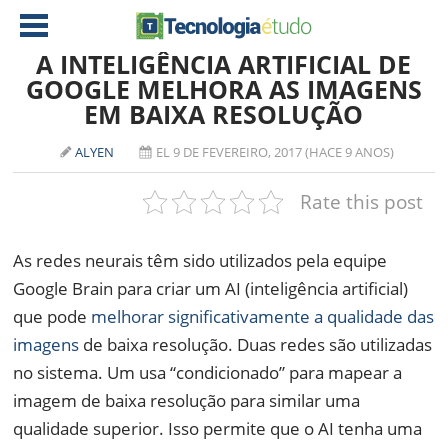
A INTELIGÊNCIA ARTIFICIAL DE
GOOGLE MELHORA AS IMAGENS
EM BAIXA RESOLUÇÃO
NOTÍCIAS
TABLETS
AMD
ALYEN
EL 9 DE FEVEREIRO, 2017 (HACE 9 ANOS)
CELULAR
INTEL
Rate this post
JOGOS
ATI
IOS
As redes neurais têm sido utilizados pela equipe
DOWNLOADS
NVIDIA
NOKIA
Google Brain para criar um AI (inteligência artificial)
ANÁLISE
SOFTWARE
que pode
melhorar significativamente a qualidade das
NOTEBOOKS
imagens
de baixa resolução. Duas redes são utilizadas
no sistema. Um usa “condicionado” para mapear a
imagem de baixa resolução para similar uma
qualidade superior.
Isso permite que o AI tenha uma