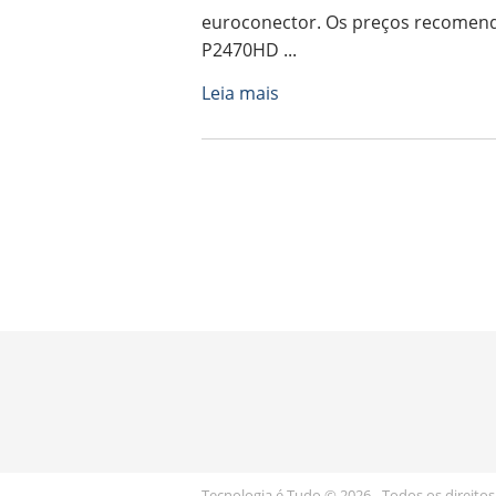
euroconector. Os preços recomen
P2470HD ...
Leia mais
Tecnologia é Tudo © 2026 - Todos os direitos