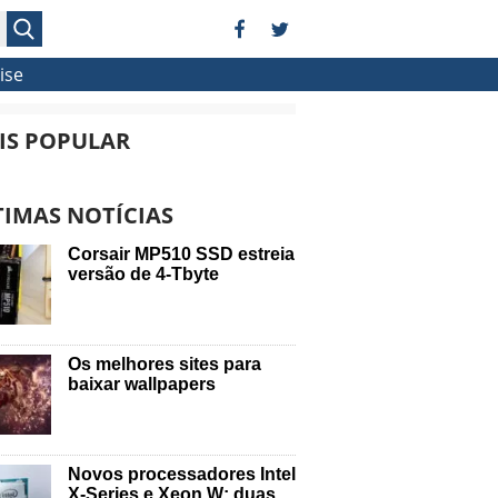
ise
IS POPULAR
TIMAS NOTÍCIAS
Corsair MP510 SSD estreia
versão de 4-Tbyte
Os melhores sites para
baixar wallpapers
Novos processadores Intel
X-Series e Xeon W: duas