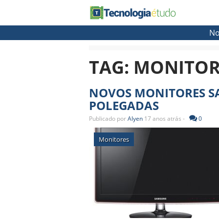
No
TAG:
MONITOR
NOVOS MONITORES SA
POLEGADAS
Publicado por
Alyen
17 anos atrás -
0
Monitores