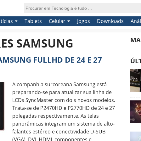
tícias
Tablets
Celular
Jogos
Downloads
Anál
ES SAMSUNG
MA
MSUNG FULLHD DE 24 E 27
ÚL
A companhia surcoreana Samsung está
preparando-se para atualizar sua linha de
LCDs SyncMaster com dois novos modelos.
Trata-se de P2470HD e P2770HD de 24 e 27
polegadas respectivamente. As telas
panorâmicas integram um sistema de alto-
falantes estéreo e conectividade D-SUB
(VGA), DVI, HDMI, componentes e