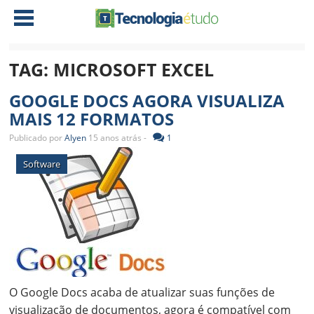
TAG:
MICROSOFT EXCEL
NOTÍCIAS
GOOGLE DOCS AGORA VISUALIZA
TABLETS
AMD
MAIS 12 FORMATOS
CELULAR
INTEL
Publicado por
Alyen
15 anos atrás -
1
JOGOS
ATI
IOS
Software
DOWNLOADS
NVIDIA
NOKIA
ANÁLISE
SOFTWARE
NOTEBOOKS
O Google Docs acaba de atualizar suas funções de
visualização de documentos, agora é compatível com