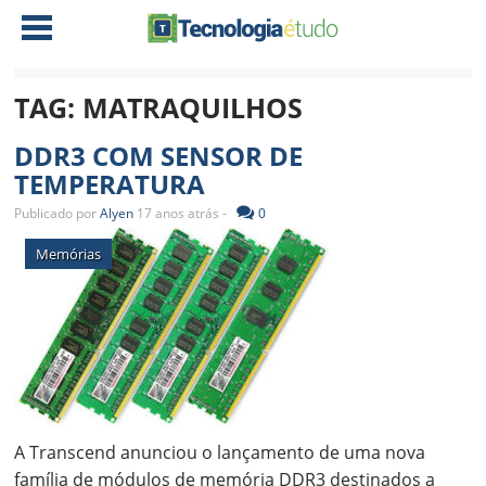
TAG:
MATRAQUILHOS
NOTÍCIAS
DDR3 COM SENSOR DE
TABLETS
AMD
TEMPERATURA
CELULAR
INTEL
Publicado por
Alyen
17 anos atrás -
0
JOGOS
ATI
IOS
Memórias
DOWNLOADS
NVIDIA
NOKIA
ANÁLISE
SOFTWARE
NOTEBOOKS
A Transcend anunciou o lançamento de uma nova
família de módulos de memória DDR3 destinados a