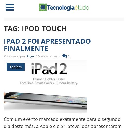
TAG:
IPOD TOUCH
NOTÍCIAS
IPAD 2 FOI APRESENTADO
TABLETS
AMD
FINALMENTE
CELULAR
INTEL
Publicado por
Alyen
15 anos atrás -
1
JOGOS
ATI
IOS
Tablets
DOWNLOADS
NVIDIA
NOKIA
ANÁLISE
SOFTWARE
NOTEBOOKS
Com um evento marcado exatamente para o segundo
dia deste mês, a Apple e o Sr. Steve Jobs apresentaram