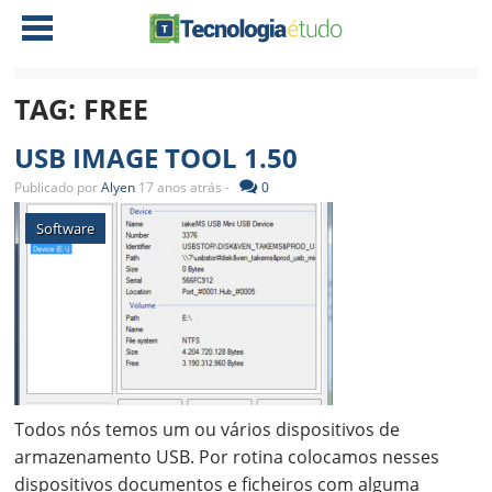
TAG:
FREE
NOTÍCIAS
USB IMAGE TOOL 1.50
TABLETS
AMD
Publicado por
Alyen
17 anos atrás -
0
CELULAR
INTEL
Software
JOGOS
ATI
IOS
DOWNLOADS
NVIDIA
NOKIA
ANÁLISE
SOFTWARE
NOTEBOOKS
Todos nós temos um ou vários dispositivos de
armazenamento USB. Por rotina colocamos nesses
dispositivos documentos e ficheiros com alguma