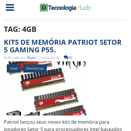
TAG:
4GB
NOTÍCIAS
KITS DE MEMÓRIA PATRIOT SETOR
TABLETS
AMD
5 GAMING P55.
CELULAR
INTEL
Publicado por
Alyen
17 anos atrás -
0
JOGOS
ATI
IOS
Intel
Memórias
DOWNLOADS
NVIDIA
NOKIA
ANÁLISE
SOFTWARE
NOTEBOOKS
Patriot lançou seus novos kits de memória para
jogadores Setor 5 para processadores Intel baseados