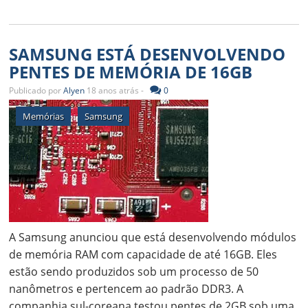
SAMSUNG ESTÁ DESENVOLVENDO
PENTES DE MEMÓRIA DE 16GB
Publicado por
Alyen
18 anos atrás -
0
Memórias
Samsung
A Samsung anunciou que está desenvolvendo módulos
de memória RAM com capacidade de até 16GB. Eles
estão sendo produzidos sob um processo de 50
nanômetros e pertencem ao padrão DDR3. A
companhia sul-coreana testou pentes de 2GB sob uma