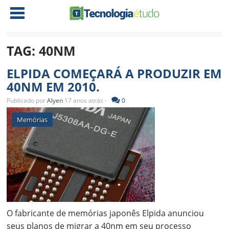
TAG:
40NM
NOTÍCIAS
ELPIDA COMEÇARÁ A PRODUZIR EM
TABLETS
AMD
40NM EM 2010.
CELULAR
INTEL
Publicado por
Alyen
17 anos atrás -
0
JOGOS
ATI
IOS
Memórias
DOWNLOADS
NVIDIA
NOKIA
ANÁLISE
SOFTWARE
NOTEBOOKS
O fabricante de memórias japonês Elpida anunciou
seus planos de migrar a 40nm em seu processo