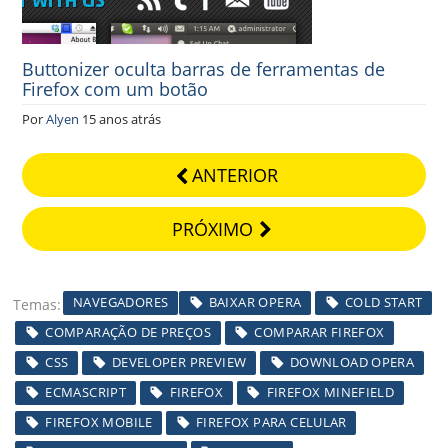
Buttonizer oculta barras de ferramentas de
Firefox com um botão
Por
Alyen
15 anos atrás
ANTERIOR
PRÓXIMO
NAVEGADORES
BAIXAR OPERA
COLD START
Temas
COMPARAÇÃO DE PREÇOS
COMPARAR FIREFOX
CSS
DEVELOPER PREVIEW
DOWNLOAD OPERA
ECMASCRIPT
FIREFOX
FIREFOX MINEFIELD
FIREFOX MOBILE
FIREFOX PARA CELULAR