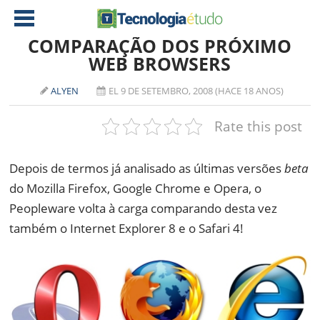
COMPARAÇÃO DOS PRÓXIMO
WEB BROWSERS
NOTÍCIAS
ALYEN
EL 9 DE SETEMBRO, 2008 (HACE 18 ANOS)
TABLETS
AMD
Rate this post
CELULAR
INTEL
JOGOS
ATI
IOS
Depois de termos já analisado as últimas versões
beta
do Mozilla Firefox, Google Chrome e Opera, o
DOWNLOADS
NVIDIA
NOKIA
Peopleware volta à carga comparando desta vez
ANÁLISE
SOFTWARE
também o Internet Explorer 8 e o Safari 4!
NOTEBOOKS