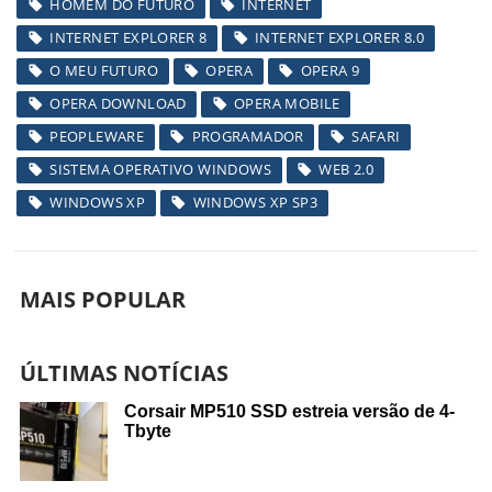
HOMEM DO FUTURO
INTERNET
INTERNET EXPLORER 8
INTERNET EXPLORER 8.0
O MEU FUTURO
OPERA
OPERA 9
OPERA DOWNLOAD
OPERA MOBILE
PEOPLEWARE
PROGRAMADOR
SAFARI
SISTEMA OPERATIVO WINDOWS
WEB 2.0
WINDOWS XP
WINDOWS XP SP3
MAIS POPULAR
ÚLTIMAS NOTÍCIAS
Corsair MP510 SSD estreia versão de 4-
Tbyte