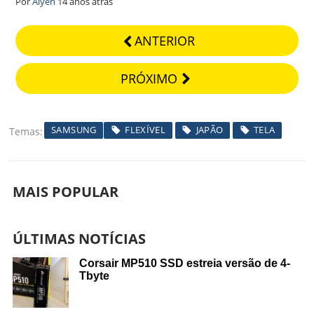
Por
Alyen
14 anos atrás
ANTERIOR
PRÓXIMO
SAMSUNG
FLEXÍVEL
JAPÃO
TELA
Temas
MAIS POPULAR
ÚLTIMAS NOTÍCIAS
Corsair MP510 SSD estreia versão de 4-
Tbyte