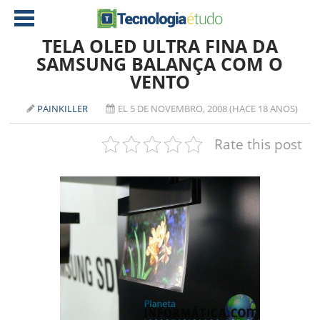
TELA OLED ULTRA FINA DA
SAMSUNG BALANÇA COM O
VENTO
NOTÍCIAS
TABLETS
AMD
PAINKILLER
EL 5 DE NOVEMBRO, 2008 (HACE 18 ANOS)
CELULAR
INTEL
Rate this post
JOGOS
ATI
IOS
DOWNLOADS
NVIDIA
NOKIA
ANÁLISE
SOFTWARE
NOTEBOOKS