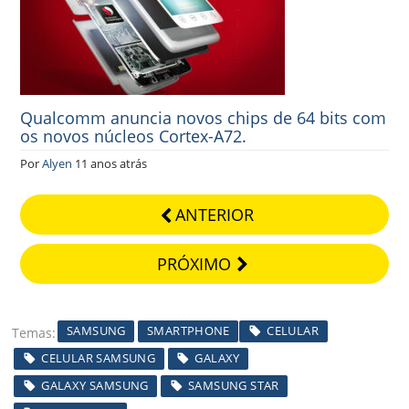
Qualcomm anuncia novos chips de 64 bits com
os novos núcleos Cortex-A72.
Por
Alyen
11 anos atrás
ANTERIOR
PRÓXIMO
SAMSUNG
SMARTPHONE
CELULAR
Temas
CELULAR SAMSUNG
GALAXY
GALAXY SAMSUNG
SAMSUNG STAR