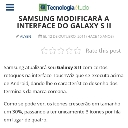
SAMSUNG MODIFICARÁ A
INTERFACE DO GALAXY S II
NOTÍCIAS
ALYEN
EL 12 DE OUTUBRO, 2011 (HACE 15 ANOS)
TABLETS
AMD
Rate this post
CELULAR
INTEL
JOGOS
ATI
IOS
Samsung atualizará seu
Galaxy S II
com certos
retoques na interface TouchWiz que se executa acima
DOWNLOADS
NVIDIA
NOKIA
de Android, dando-lhe o característico desenho dos
ANÁLISE
SOFTWARE
terminais da marca coreana.
NOTEBOOKS
Como se pode ver, os ícones crescerão em tamanho
um 30%, passando a ter unicamente 3 ícones por fila
em lugar de quatro.