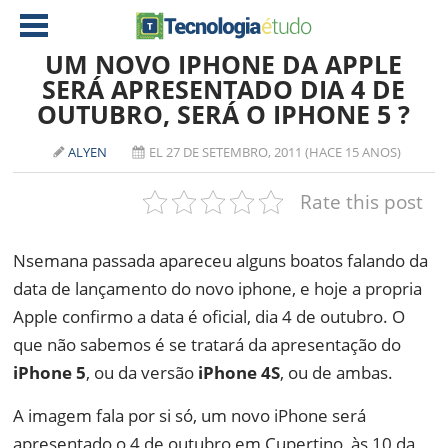
UM NOVO IPHONE DA APPLE
SERÁ APRESENTADO DIA 4 DE
OUTUBRO, SERÁ O IPHONE 5 ?
NOTÍCIAS
TABLETS
AMD
ALYEN
EL 27 DE SETEMBRO, 2011 (HACE 15 ANOS)
CELULAR
INTEL
Rate this post
JOGOS
ATI
IOS
Nsemana passada apareceu alguns boatos falando da
DOWNLOADS
NVIDIA
NOKIA
data de lançamento do novo iphone, e hoje a propria
ANÁLISE
SOFTWARE
Apple confirmo a data é oficial, dia 4 de outubro. O
NOTEBOOKS
que não sabemos é se tratará da apresentação do
iPhone 5
, ou da versão
iPhone 4S
, ou de ambas.
A imagem fala por si só, um novo iPhone será
apresentado o 4 de outubro em Cupertino, às 10 da