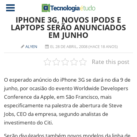
IPHONE 3G, NOVOS IPODS E
LAPTOPS SERÃO ANUNCIADOS
EM JUNHO
NOTÍCIAS
TABLETS
AMD
ALYEN
EL 28 DE ABRIL, 2008 (HACE 18 ANOS)
CELULAR
INTEL
Rate this post
JOGOS
ATI
IOS
O esperado anúncio do iPhone 3G se dará no dia 9 de
DOWNLOADS
NVIDIA
NOKIA
junho, por ocasião do evento Worldwide Developers
ANÁLISE
SOFTWARE
Conference da Apple, em São Francisco, mais
NOTEBOOKS
especificamente na palestra de abertura de Steve
Jobs, CEO da empresa, segundo analistas de
investimento do Citi.
Serão divulgados também novos modelos da linha de