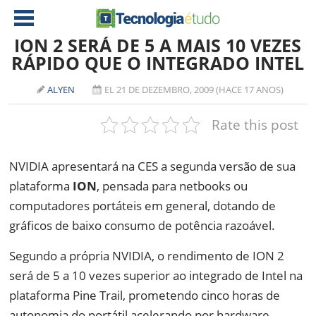
ION 2 SERÁ DE 5 A MAIS 10 VEZES
RÁPIDO QUE O INTEGRADO INTEL
NOTÍCIAS
ALYEN
EL 21 DE DEZEMBRO, 2009 (HACE 17 ANOS)
TABLETS
AMD
Rate this post
CELULAR
INTEL
JOGOS
ATI
IOS
NVIDIA apresentará na CES a segunda versão de sua
plataforma
ION
, pensada para netbooks ou
DOWNLOADS
NVIDIA
NOKIA
computadores portáteis em general, dotando de
ANÁLISE
SOFTWARE
gráficos de baixo consumo de potência razoável.
NOTEBOOKS
Segundo a própria NVIDIA, o rendimento de ION 2
será de 5 a 10 vezes superior ao integrado de Intel na
plataforma Pine Trail, prometendo cinco horas de
autonomia do portátil acelerando por hardware