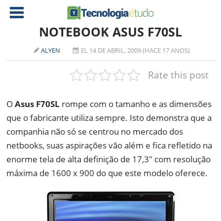
NOTEBOOK ASUS F70SL
ALYEN
EL 14 DE ABRIL, 2009 (HACE 17 ANOS)
NOTÍCIAS
Rate this post
TABLETS
AMD
CELULAR
INTEL
O
Asus F70SL
rompe com o tamanho e as dimensões
JOGOS
ATI
IOS
que o fabricante utiliza sempre. Isto demonstra que a
companhia não só se centrou no mercado dos
DOWNLOADS
NVIDIA
NOKIA
netbooks, suas aspirações vão além e fica refletido na
ANÁLISE
SOFTWARE
enorme tela de alta definição de 17,3″ com resolução
NOTEBOOKS
máxima de 1600 x 900 do que este modelo oferece.