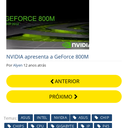
NVIDIA apresenta a GeForce 800M
Por
Alyen
12 anos atrás
ANTERIOR
PRÓXIMO
ASUS
INTEL
NVIDIA
ASUS
CHIP
Temas
CHIPS
CPU
GIGABYTE
IP
P45