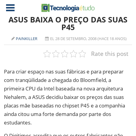
ASUS BAIXA O PREÇO DAS SUAS
P45
NOTÍCIAS
PAINKILLER
EL 28 DE SETEMBRO, 2008 (HACE 18 ANOS)
TABLETS
AMD
Rate this post
CELULAR
INTEL
JOGOS
ATI
IOS
Para criar espaço nas suas fábricas e para preparar
com tranqüilidade a chegada do Bloomfield, a
DOWNLOADS
NVIDIA
NOKIA
primeira CPU da Intel baseada na nova arquitetura
ANÁLISE
SOFTWARE
Nehalem, a ASUS decidiu baixar os preços das suas
NOTEBOOKS
placas mãe baseadas no chipset P45 e a companhia
ainda citou uma forte demanda por parte dos
estudantes.
O Digitimes acredita que os outros fabricantes não