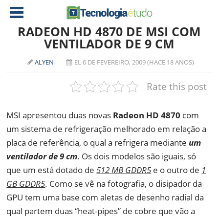
RADEON HD 4870 DE MSI COM
VENTILADOR DE 9 CM
NOTÍCIAS
ALYEN
EL 6 DE FEVEREIRO, 2009 (HACE 18 ANOS)
TABLETS
AMD
Rate this post
CELULAR
INTEL
JOGOS
ATI
IOS
MSI apresentou duas novas
Radeon HD 4870
com
um sistema de refrigeração melhorado em relação a
DOWNLOADS
NVIDIA
NOKIA
placa de referência, o qual a refrigera mediante
um
ANÁLISE
SOFTWARE
ventilador de 9 cm
. Os dois modelos são iguais, só
NOTEBOOKS
que um está dotado de
512 MB GDDR5
e o outro de
1
GB GDDR5
. Como se vê na fotografia, o disipador da
GPU tem uma base com aletas de desenho radial da
qual partem duas “heat-pipes” de cobre que vão a