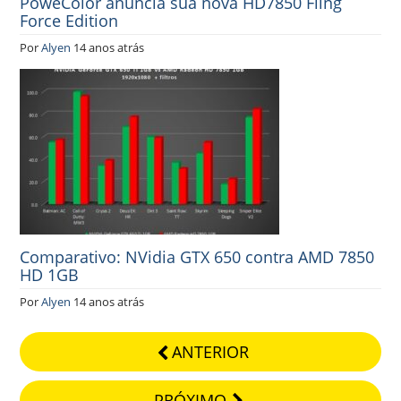
PoweColor anuncia sua nova HD7850 Fling
Force Edition
Por
Alyen
14 anos atrás
Comparativo: NVidia GTX 650 contra AMD 7850
HD 1GB
Por
Alyen
14 anos atrás
ANTERIOR
PRÓXIMO