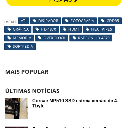
ATI
DISIPADOR
FOTOGRAFIA
GDDR5
Temas
GRÁFICA
HD 4870
HDMI
HEAT PIPES
MEMÓRIA
OVERCLOCK
RADEON HD 4870
SOFTPEDIA
MAIS POPULAR
ÚLTIMAS NOTÍCIAS
Corsair MP510 SSD estreia versão de 4-
Tbyte