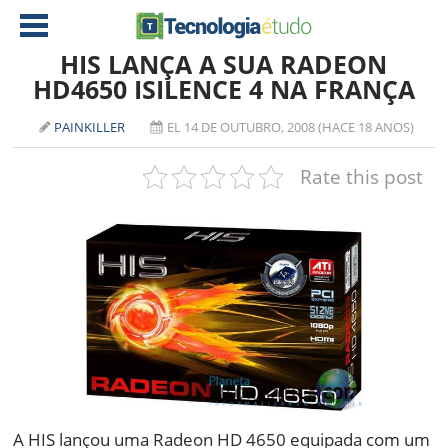
HIS LANÇA A SUA RADEON
HD4650 ISILENCE 4 NA FRANÇA
NOTÍCIAS
PAINKILLER
EL 14 DE OUTUBRO, 2008 (HACE 18 ANOS)
TABLETS
AMD
Rate this post
CELULAR
INTEL
JOGOS
ATI
IOS
DOWNLOADS
NVIDIA
NOKIA
ANÁLISE
SOFTWARE
NOTEBOOKS
A HIS lançou uma Radeon HD 4650 equipada com um