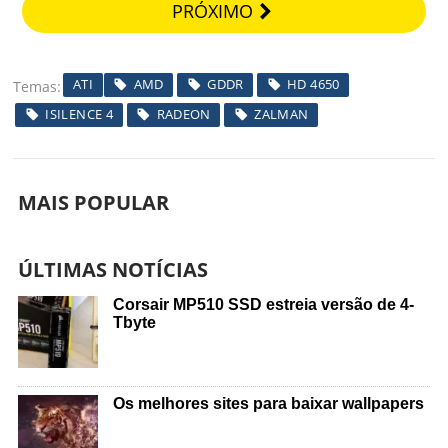
PRÓXIMO
ATI
AMD
GDDR
HD 4650
Temas
ISILENCE 4
RADEON
ZALMAN
MAIS POPULAR
ÚLTIMAS NOTÍCIAS
Corsair MP510 SSD estreia versão de 4-
Tbyte
Os melhores sites para baixar wallpapers