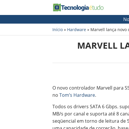
No
Início
»
Hardware
»
Marvell lança novo 
MARVELL LA
O novo controlador Marvell para S
no
Tom’s Hardware
.
Todos os drivers SATA 6 Gbps. sup
MB/s por canal e suporta até 8 ca
seqüencial em torno de leitura de
uma capacidade de correção, ba