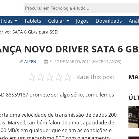
tícias
Tablets
Celular
Jogos
Downloads
Anál
driver SATA 6 Gb/s para SSD
NÇA NOVO DRIVER SATA 6 GB
ALYEN
EL 17 DE MARÇO, 2012 (HACE 14 ANOS)
Rate this post
MA
SD 88SS9187 promete ser algo sério, como lemos
ÚL
orta uma velocidade de transmissão de dados 200
nais. Marvell, também falou de uma capacidade de
 500 MB/s em qualquer que sejam as condições e
seado em um mecanismo ECC com planejamento