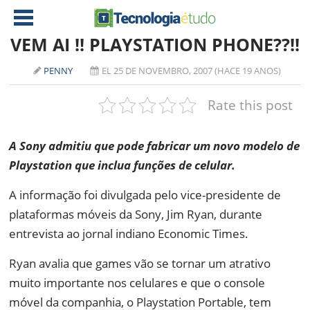
VEM AI !! PLAYSTATION PHONE??!!
PENNY
EL 25 DE NOVEMBRO, 2007 (HACE 19 ANOS)
NOTÍCIAS
Rate this post
TABLETS
AMD
CELULAR
INTEL
A Sony admitiu que pode fabricar um novo modelo de
JOGOS
ATI
IOS
Playstation que inclua funções de celular.
DOWNLOADS
NVIDIA
NOKIA
A informação foi divulgada pelo vice-presidente de
ANÁLISE
SOFTWARE
plataformas móveis da Sony, Jim Ryan, durante
entrevista ao jornal indiano Economic Times.
NOTEBOOKS
Ryan avalia que games vão se tornar um atrativo
muito importante nos celulares e que o console
móvel da companhia, o Playstation Portable, tem