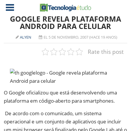
GOOGLE REVELA PLATAFORMA
ANDROID PARA CELULAR
NOTÍCIAS
ALYEN
EL 5 DE NOVEMBRO, 2007 (HACE 19 ANOS)
TABLETS
AMD
Rate this post
CELULAR
INTEL
JOGOS
ATI
IOS
DOWNLOADS
NVIDIA
NOKIA
ANÁLISE
SOFTWARE
O Google oficializou que está desenvolvendo uma
NOTEBOOKS
plataforma em código-aberto para smartphones.
De acordo com o comunicado, um sistema
operacional e um conjunto de aplicativos que incluir
um mini browser será finalizado pelo Google Lab até o