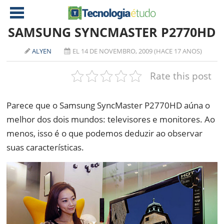
SAMSUNG SYNCMASTER P2770HD
ALYEN
EL 14 DE NOVEMBRO, 2009 (HACE 17 ANOS)
NOTÍCIAS
Rate this post
TABLETS
AMD
CELULAR
INTEL
Parece que o Samsung SyncMaster P2770HD aúna o
JOGOS
ATI
IOS
melhor dos dois mundos: televisores e monitores. Ao
menos, isso é o que podemos deduzir ao observar
DOWNLOADS
NVIDIA
NOKIA
suas características.
ANÁLISE
SOFTWARE
NOTEBOOKS