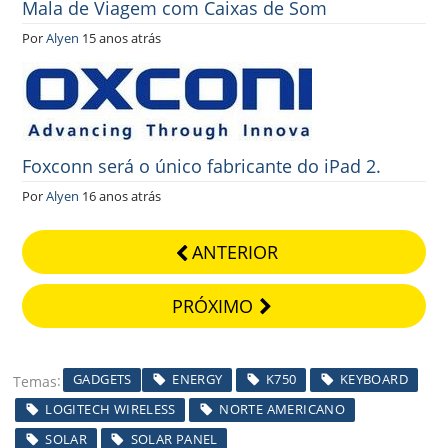
Mala de Viagem com Caixas de Som
Por
Alyen
15 anos atrás
Foxconn será o único fabricante do iPad 2.
Por
Alyen
16 anos atrás
ANTERIOR
PRÓXIMO
GADGETS
ENERGY
K750
KEYBOARD
Temas
LOGITECH WIRELESS
NORTE AMERICANO
SOLAR
SOLAR PANEL