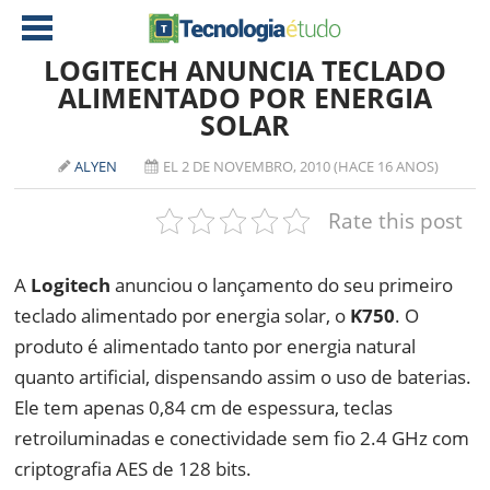
LOGITECH ANUNCIA TECLADO
ALIMENTADO POR ENERGIA
SOLAR
NOTÍCIAS
TABLETS
AMD
ALYEN
EL 2 DE NOVEMBRO, 2010 (HACE 16 ANOS)
CELULAR
INTEL
Rate this post
JOGOS
ATI
IOS
A
Logitech
anunciou o lançamento do seu primeiro
DOWNLOADS
NVIDIA
NOKIA
teclado alimentado por energia solar, o
K750
. O
ANÁLISE
SOFTWARE
produto é alimentado tanto por energia natural
NOTEBOOKS
quanto artificial, dispensando assim o uso de baterias.
Ele tem apenas 0,84 cm de espessura, teclas
retroiluminadas e conectividade sem fio 2.4 GHz com
criptografia AES de 128 bits.