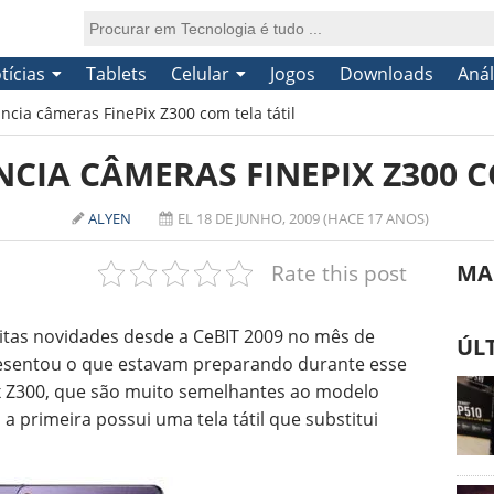
tícias
Tablets
Celular
Jogos
Downloads
Anál
uncia câmeras FinePix Z300 com tela tátil
NCIA CÂMERAS FINEPIX Z300 C
ALYEN
EL 18 DE JUNHO, 2009 (HACE 17 ANOS)
Rate this post
MA
itas novidades desde a CeBIT 2009 no mês de
ÚL
resentou o que estavam preparando durante esse
ix Z300, que são muito semelhantes ao modelo
a primeira possui uma tela tátil que substitui