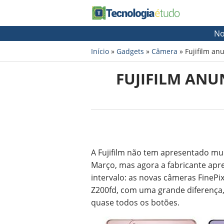
No
Início
»
Gadgets
»
Câmera
»
Fujifilm an
FUJIFILM ANU
A Fujifilm não tem apresentado mu
Março, mas agora a fabricante ap
intervalo: as novas câmeras FineP
Z200fd, com uma grande diferença, 
quase todos os botões.