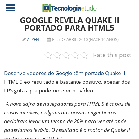
GOOGLE REVELA QUAKE II
PORTADO PARA HTML5
NOTÍCIAS
ALYEN
EL 5 DE ABRIL, 2010 (HACE 16 ANOS)
TABLETS
AMD
Rate this post
CELULAR
INTEL
JOGOS
ATI
IOS
Desenvolvedores do Google têm portado Quake II
HTML 5 eo resultado é bastante positivo, apesar dos
DOWNLOADS
NVIDIA
NOKIA
FPS gotas que podemos ver no vídeo.
ANÁLISE
SOFTWARE
“A nova safra de navegadores para HTML 5 é capaz de
NOTEBOOKS
coisas incríveis, e alguns dos nossos engenheiros
decidiram levar um tempo de 20% para ver até onde
poderíamos levá-lo. O resultado é o motor de Quake II
portado para o HTML 5.”