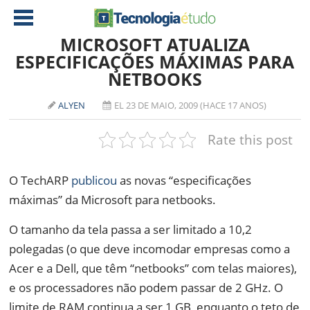
MICROSOFT ATUALIZA
ESPECIFICAÇÕES MÁXIMAS PARA
NETBOOKS
NOTÍCIAS
TABLETS
AMD
ALYEN
EL 23 DE MAIO, 2009 (HACE 17 ANOS)
CELULAR
INTEL
Rate this post
JOGOS
ATI
IOS
O TechARP
publicou
as novas “especificações
DOWNLOADS
NVIDIA
NOKIA
máximas” da Microsoft para netbooks.
ANÁLISE
SOFTWARE
O tamanho da tela passa a ser limitado a 10,2
NOTEBOOKS
polegadas (o que deve incomodar empresas como a
Acer e a Dell, que têm “netbooks” com telas maiores),
e os processadores não podem passar de 2 GHz. O
limite de RAM continua a ser 1 GB, enquanto o teto de