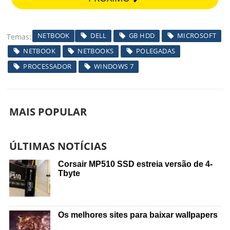
NETBOOK
DELL
GB HDD
MICROSOFT
Temas
NETBOOK
NETBOOKS
POLEGADAS
PROCESSADOR
WINDOWS 7
MAIS POPULAR
ÚLTIMAS NOTÍCIAS
Corsair MP510 SSD estreia versão de 4-
Tbyte
Os melhores sites para baixar wallpapers