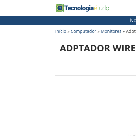
No
Início
»
Computador
»
Monitores
»
Adpt
ADPTADOR WIREL