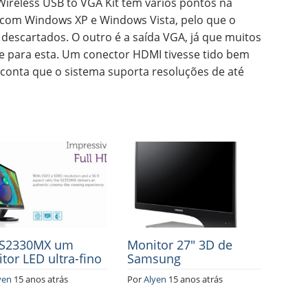
Wireless USB to VGA Kit tem vários pontos na
 com Windows XP e Windows Vista, pelo que o
 descartados. O outro é a saída VGA, já que muitos
e para esta. Um conector HDMI tivesse tido bem
conta que o sistema suporta resoluções de até
 S2330MX um
Monitor 27″ 3D de
tor LED ultra-fino
Samsung
yen
15 anos atrás
Por
Alyen
15 anos atrás