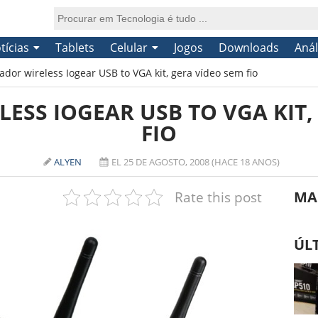
tícias
Tablets
Celular
Jogos
Downloads
Anál
ador wireless Iogear USB to VGA kit, gera vídeo sem fio
ESS IOGEAR USB TO VGA KIT,
FIO
ALYEN
EL 25 DE AGOSTO, 2008 (HACE 18 ANOS)
Rate this post
MA
ÚL