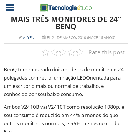
MAIS TRÊS MONITORES DE 24″
BENQ
NOTÍCIAS
ALYEN
EL 21 DE MARÇO, 2010 (HACE 16 ANOS)
TABLETS
AMD
Rate this post
CELULAR
INTEL
JOGOS
ATI
IOS
BenQ tem mostrado dois modelos de monitor de 24
polegadas com retroiluminação LEDOrientada para
DOWNLOADS
NVIDIA
NOKIA
um escritório mais ou normal de trabalho, e
ANÁLISE
SOFTWARE
conhecido por seu baixo consumo.
NOTEBOOKS
Ambos V2410B vai V2410T como resolução 1080p, e
seu consumo é reduzido em 44% a menos do que
outros monitores normais, e 56% menos no modo
Eco